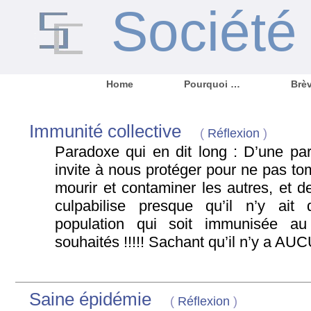
Sociét
Home
Pourquoi …
Brè
Immunité collective
(
Réflexion
)
Paradoxe qui en dit long : D’une pa
invite à nous protéger pour ne pas t
mourir et contaminer les autres, et d
culpabilise presque qu’il n’y ai
population qui soit immunisée a
souhaités !!!!! Sachant qu’il n’y a A
Saine épidémie
(
Réflexion
)