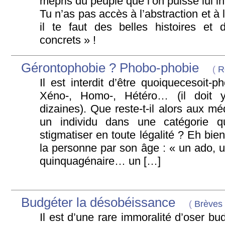
mépris du peuple que l’on puisse lui inf
Tu n’as pas accès à l’abstraction et à 
il te faut des belles histoires et
concrets » !
Gérontophobie ? Phobo-phobie
(
R
Il est interdit d’être quoiquecesoit-
Xéno-, Homo-, Hétéro… (il doit 
dizaines). Que reste-t-il alors aux mé
un individu dans une catégorie qu
stigmatiser en toute légalité ? Eh bien
la personne par son âge : « un ado, u
quinquagénaire… un […]
Budgéter la désobéissance
(
Brèves
Il est d’une rare immoralité d’oser bud